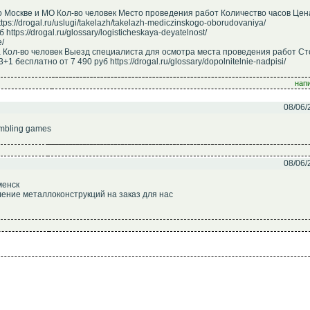
 Москве и МО Кол-во человек Место проведения работ Количество часов Цен
://drogal.ru/uslugi/takelazh/takelazh-mediczinskogo-oborudovaniya/
ttps://drogal.ru/glossary/logisticheskaya-deyatelnost/
e/
 Кол-во человек Выезд специалиста для осмотра места проведения работ С
 бесплатно от 7 490 руб https://drogal.ru/glossary/dopolnitelnie-nadpisi/
напи
08/06/
ambling games
08/06/
менск
ление металлоконструкций на заказ для нас