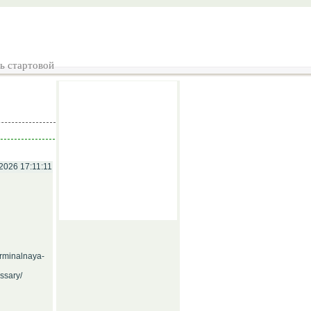
ь стартовой
2026 17:11:11
rminalnaya-
ssary/