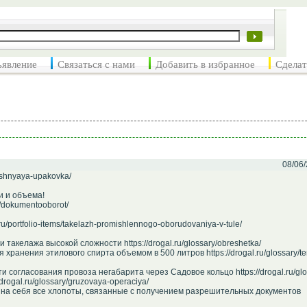
ъявление
Связаться с нами
Добавить в избранное
Сделат
08/06/
neshnyaya-upakovka/
и и объема!
ry/dokumentooborot/
/portfolio-items/takelazh-promishlennogo-oborudovaniya-v-tule/
такелажа высокой сложности https://drogal.ru/glossary/obreshetka/
ранения этилового спирта объемом в 500 литров https://drogal.ru/glossary/te
согласования провоза негабарита через Садовое кольцо https://drogal.ru/glo
ogal.ru/glossary/gruzovaya-operaciya/
яв на себя все хлопоты, связанные с получением разрешительных документов