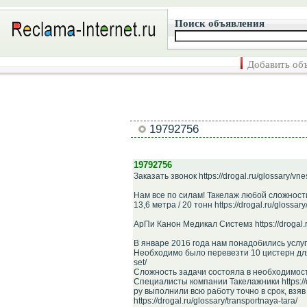
Поиск объявления
Добавить об
19792756
19792756
Заказать звонок https://drogal.ru/glossary/v
Нам все по силам! Такелаж любой сложност
13,6 метра / 20 тонн https://drogal.ru/glossa
АрПи Канон Медикал Системз https://drogal.ru
В январе 2016 года нам понадобились услуги 
Необходимо было перевезти 10 цистерн для х
set/
Сложность задачи состояла в необходимости 
Специалисты компании Такелажники https://dr
ру выполнили всю работу точно в срок, вз
https://drogal.ru/glossary/transportnaya-tara/