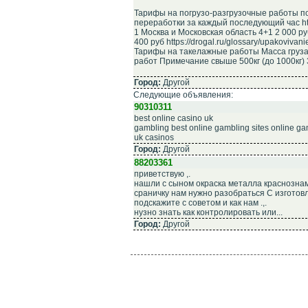
Тарифы на погрузо-разгрузочные работы по
переработки за каждый последующий час https
1 Москва и Московская область 4+1 2 000 руб h
400 руб https://drogal.ru/glossary/upakovivani
Тарифы на такелажные работы Масса груза
работ Примечание свыше 500кг (до 1000кг) 3+1
Город:
Другой
Следующие объявления:
90310311
best online casino uk
gambling best online gambling sites online g
uk casinos
Город:
Другой
88203361
приветствую ,.
нашли с сыном окраска металла краснозна
сраничку нам нужно разобраться C изготов
подскажите c советом и как нам .,.
нузно знать как контролировать или...
Город:
Другой