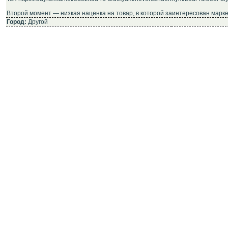
Второй момент — низкая наценка на товар, в которой заинтересован марке
Город:
Другой