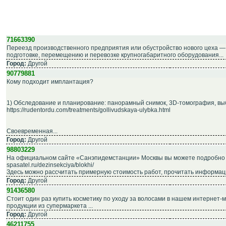
71663390
Переезд производственного предприятия или обустройство нового цеха —
подготовке, перемещению и перевозке крупногабаритного оборудования...
Город:
Другой
90779881
Кому подходит имплантация?
1) Обследование и планирование: панорамный снимок, 3D-томография, в
https://rudentordu.com/treatments/gollivudskaya-ulybka.html
Своевременная...
Город:
Другой
98803229
На официальном сайте «Санэпидемстанции» Москвы вы можете подробно поз
spasatel.ru/dezinsekciya/blokhi/
Здесь можно рассчитать примерную стоимость работ, прочитать информаци
Город:
Другой
91436580
Стоит один раз купить косметику по уходу за волосами в нашем интернет-
продукции из супермаркета ...
Город:
Другой
46211755