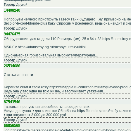
Город:
Другой
14408240
Попробуем немного приоткрыть завесу тайн будущего…ну, примерно на месяц ht
decolor-b-cool-blonde-plus Как? Спросим у Вселенной, ведь она «видит и знае
Город:
Другой
94476475
Оборудование: для модели 110 Размеры (мм): 25 x 64 x 28 https://atomstroy-
MS6-CA https://atomstroy-ng.ru/ruchnyeultrazvuklinii
Однокамерная горизонтальная высокотемпературная...
Город:
Другой
26534686
Статьи и новости:
Берегите себя и свою кожу https://sinapple.ru/collection/miriamquevedo/produc
Ведь она у вас одна на всю жизнь, и заслуживает уважения...
Город:
Другой
87543546
- высокая пропускная способность на соединениях;
Услуга доступна: • для клиентов Сбербанка https://deneb-spb.ru/mufty-razem
• при покупке от 3 000 до 300 000 руб...
Город:
Другой
66856568
Топ https://bayra.market/odezhda-ru-5/detyam/novorozhdennym/bodi-ru/bodi-dly