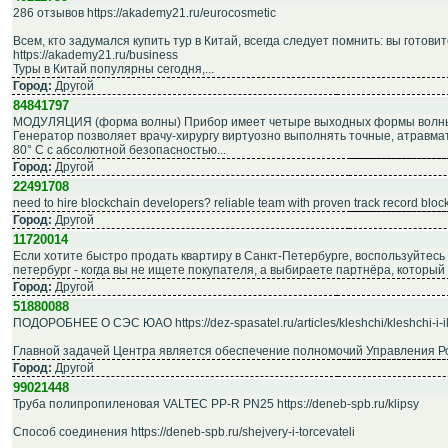
286 отзывов https://akademy21.ru/eurocosmetic
Всем, кто задумался купить тур в Китай, всегда следует помнить: вы гото
https://akademy21.ru/business
Туры в Китай популярны сегодня,...
Город:
Другой
84841797
МОДУЛЯЦИЯ (форма волны) Прибор имеет четыре выходных формы волн
Генератор позволяет врачу-хирургу виртуозно выполнять точные, атравма
80° С с абсолютной безопасностью...
Город:
Другой
22491708
need to hire blockchain developers? reliable team with proven track record bl
Город:
Другой
11720014
Если хотите быстро продать квартиру в Санкт-Петербурге, воспользуйтесь ус
петербург - когда вы не ищете покупателя, а выбираете партнёра, который з
Город:
Другой
51880088
ПОДОРОБНЕЕ О СЭС ЮАО https://dez-spasatel.ru/articles/kleshchi/kleshchi-i-ik
Главной задачей Центра является обеспечение полномочий Управления Ро
Город:
Другой
99021448
Труба полипропиленовая VALTEC PP-R PN25 https://deneb-spb.ru/klipsy
Способ соединения https://deneb-spb.ru/shejvery-i-torcevateli