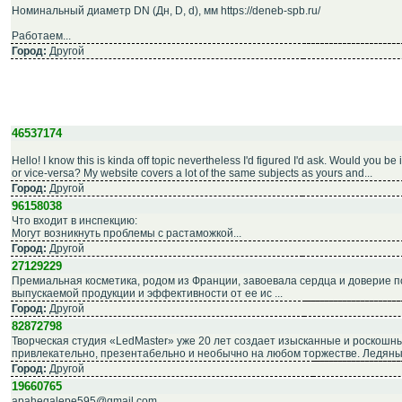
Номинальный диаметр DN (Дн, D, d), мм https://deneb-spb.ru/
Работаем...
Город:
Другой
46537174
Hello! I know this is kinda off topic nevertheless I'd figured I'd ask. Would you b
or vice-versa? My website covers a lot of the same subjects as yours and...
Город:
Другой
96158038
Что входит в инспекцию:
Могут возникнуть проблемы с растаможкой...
Город:
Другой
27129229
Премиальная косметика, родом из Франции, завоевала сердца и доверие по
выпускаемой продукции и эффективности от ее ис ...
Город:
Другой
82872798
Творческая студия «LedMaster» уже 20 лет создает изысканные и роскошны
привлекательно, презентабельно и необычно на любом торжестве. Ледяные 
Город:
Другой
19660765
apaheqalepe595@gmail.com