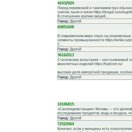
42432924
Перед перевозкой и такелажем груз обычно
снегом, пыли и грязи https://drogal.ru/uslugi/t
В отношении хрупких вещей,...
Город:
Другой
60851608
В современном мире спрос на упаковочные 
сегменты промышленности https://wnkk.ru/pr
С...
Город:
Другой
36162013
Статические испытания – неотъемлемый эт
монолитных изделий https://hydcom.ru/
высокая доля импортной продукции, особенн
Город:
Другой
10106815
«Санэпидемстанция» Москвы — это дезинфе
исследование продуктов, воды и воздуха, г
Город:
Другой
72522064
Конечно, если у женщины есть психологичес