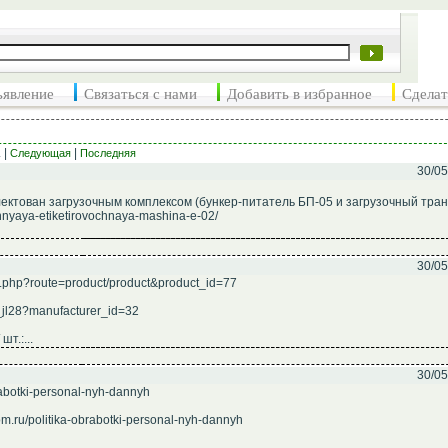
ъявление
Связаться с нами
Добавить в избранное
Сделат
. |
|
Следующая
Последняя
30/05
ектован загрузочным комплексом (бункер-питатель БП-05 и загрузочный тра
onnyaya-etiketirovochnaya-mashina-e-02/
30/05
x.php?route=product/product&product_id=77
o_jl28?manufacturer_id=32
т.:...
30/05
rabotki-personal-nyh-dannyh
.ru/politika-obrabotki-personal-nyh-dannyh