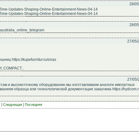
28/05
l-Time-Updates-Shaping-Online-Entertainment-News-04-14
l-Time-Updates-Shaping-Online-Entertainment-News-04-14
28/05
s_australia_online_telegram
27/05/
иц https://kupefurnitur.ru/onas
Y, COMPACT...
27/05/
там и высокоточному оборудованию мы изготавливаем аналоги импортных
аниям образца или технологической документации заказчика https://hydcom.r
. |
|
Следующая
Последняя