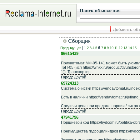
Поиск объявления
Добавить об
Сборщик
|
6
..
Предыдущая
1
2
3
4
5
7
8
9
10
11
12
13
14
15
96615439
Полуавтомат МФ-05-141 может быть укомпл
ТрП-05 (исп https://wnkk.ru/product/dvuhstor
1)). Транспортер...
Город:
Другой
69724313
Система очистки https://vendavtomat.ru/inde
Есть в наличии https://vendavtomat.ru/jetinn
Средняя цена при продаже порции / литра / ш
Город:
Другой
47941796
Поршневой ход https://hydcom.ru/politika-ob
Преимущества гидроцилиндров https://hydcom