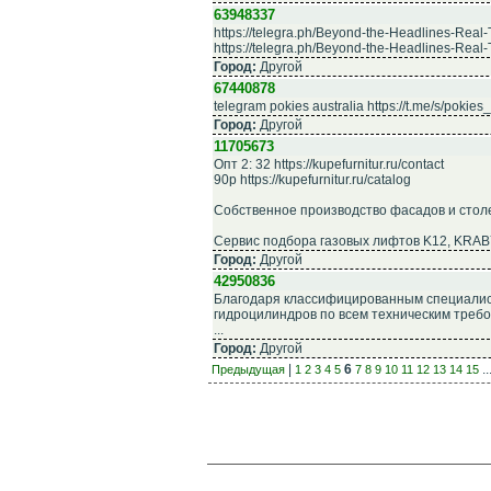
63948337
https://telegra.ph/Beyond-the-Headlines-Rea
https://telegra.ph/Beyond-the-Headlines-Rea
Город:
Другой
67440878
telegram pokies australia https://t.me/s/pokie
Город:
Другой
11705673
Опт 2: 32 https://kupefurnitur.ru/contact
90р https://kupefurnitur.ru/catalog
Собственное производство фасадов и столешн
Сервис подбора газовых лифтов K12, KRAB
Город:
Другой
42950836
Благодаря классифицированным специалис
гидроцилиндров по всем техническим требов
...
Город:
Другой
|
6
..
Предыдущая
1
2
3
4
5
7
8
9
10
11
12
13
14
15