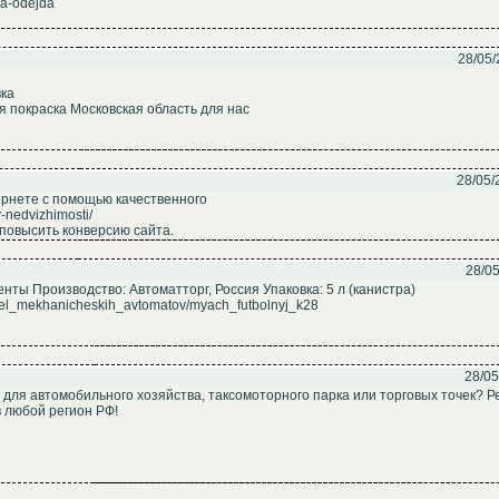
ya-odejda
28/05/
вка
я покраска Московская область для нас
28/05/
ернете с помощью качественного
v-nedvizhimosti/
повысить конверсию сайта.
28/05
ты Производство: Автоматторг, Россия Упаковка: 5 л (канистра)
itel_mekhanicheskih_avtomatov/myach_futbolnyj_k28
28/05
для автомобильного хозяйства, таксомоторного парка или торговых точек? 
 любой регион РФ!