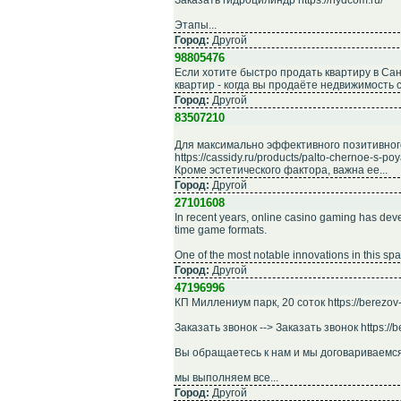
Заказать гидроцилиндр https://hydcom.ru/
Этапы...
Город:
Другой
98805476
Если хотите быстро продать квартиру в Санк
квартир - когда вы продаёте недвижимость с
Город:
Другой
83507210
Для максимально эффективного позитивног
https://cassidy.ru/products/palto-chernoe-s-
Кроме эстетического фактора, важна ее...
Город:
Другой
27101608
In recent years, online casino gaming has dev
time game formats.
One of the most notable innovations in this spac
Город:
Другой
47196996
КП Миллениум парк, 20 соток https://berezov-l
Заказать звонок --> Заказать звонок https://be
Вы обращаетесь к нам и мы договариваемся о 
мы выполняем все...
Город:
Другой