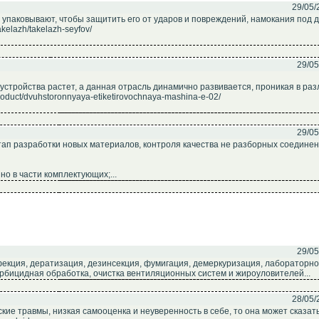
29/05/
 упаковывают, чтобы защитить его от ударов и повреждений, намокания под 
akelazh/takelazh-seyfov/
29/05
устройства растет, а данная отрасль динамично развивается, проникая в ра
oduct/dvuhstoronnyaya-etiketirovochnaya-mashina-e-02/
29/05
ап разработки новых материалов, контроля качества не разборных соединен
о в части комплектующих;...
29/05
кция, дератизация, дезинсекция, фумигация, демеркуризация, лабораторн
ербицидная обработка, очистка вентиляционных систем и жироуловителей...
28/05/
кие травмы, низкая самооценка и неуверенность в себе, то она может сказать