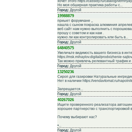
хочет этого https://cassidy.ru/catalog/verhnya
Но моя обширная практика работы с...
Город:
Другой
19988879
приыет форумчане ,,
нашла с сыном покраска алюминия апреле
веб сайт нам нужно выполнить с порошкова
прошу c советом и как нам .
нужно ли как контролировать или быть в...
Город:
Другой
64840575
Увеличьте видимость вашего бизнеса в инт
https://msk.mihaylov.digital/prodvizhenie-sajto
Так можно привлечь релевантный трафик и 
Город:
Другой
13250236
Сироп для газировки Натуральные ингредиен
Нет в наличии https://vendavtomat.ru/napoln
Запрещается...
Город:
Другой
40267026
Ищите проверенного реализатора автошин 
хорошее партнерство с транспортировкой в
Почему выбирают нас?
•...
Город:
Другой