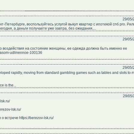
29/05/
т-Петербурге, воспользуйтесь услугой выкуп квартир с ипотекой спб pro. Рил
егодня, а деньги получаете уже завтра, без ожидания,...
29/05/
о воздействия на состояние женщины, ее одежда должна быть именно ее
poyasom-udlinennoe-100136
29/05/
eloped rapidly, moving from standard gambling games such as tables and slots to 
e is the...
29/05/
sk.ru/
rezov-lsk.ru/
встрече https://berezov-lsk.ru/